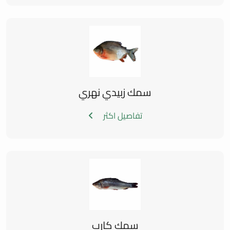
سمك زبيدي نهري
تفاصيل اكثر
سمك كارب