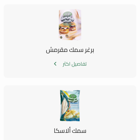
برغر سمك مقرمش
تفاصيل اكثر
سمك ألاسكا